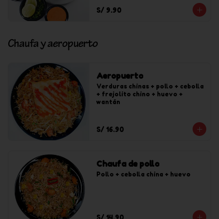
S/ 9.90
Chaufa y aeropuerto
Aeropuerto
Verduras chinas + pollo + cebolla 
+ frejolito chino + huevo + 
wantán
S/ 16.90
Chaufa de pollo
Pollo + cebolla china + huevo
S/ 14.90