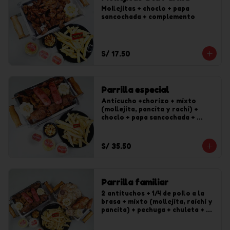
Mollejitas + choclo + papa 
sancochada + complemento
S/ 17.50
Parrilla especial
Anticucho +chorizo + mixto 
(mollejita, pancita y rachi) + 
choclo + papa sancochada + 
complemento
S/ 35.50
Parrilla familiar
2 antituchos + 1/4 de pollo a la 
brasa + mixto (mollejita, raichi y 
pancita) + pechuga + chuleta + 
papa sancochada + complemento