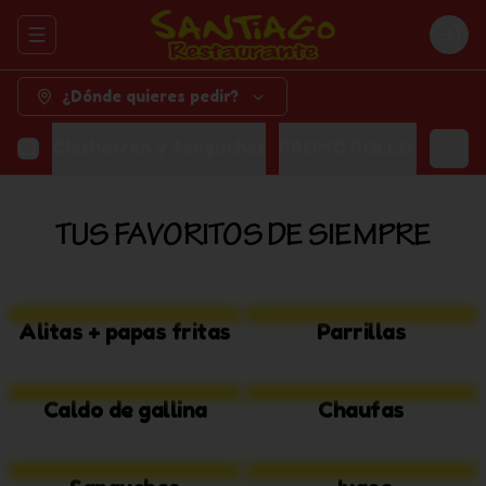
Abrir menu de navegación
Logi
¿Dónde quieres pedir?
Chicharron y Sanguches
PROMO POLLO + GASE
TUS FAVORITOS DE SIEMPRE
Alitas + papas fritas
Parrillas
Caldo de gallina
Chaufas