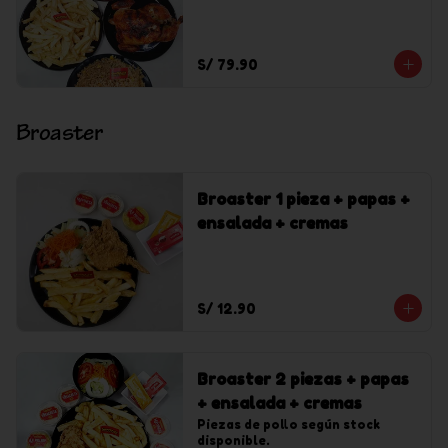
chaufa solo + 1 gaseosa
Inca Kola de 1.5 l
S/ 79.90
Broaster
Broaster 1 pieza + papas +
ensalada + cremas
S/ 12.90
Broaster 2 piezas + papas
+ ensalada + cremas
Piezas de pollo según stock 
disponible.