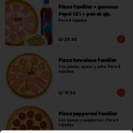
Pizza familiar + gaseosa
Pepsi 1.5 l + pan al ajo.
Para 8 tajadas
S/ 29.90
Pizza hawaiana familiar
Con jamón, queso y piña. Para 8 
tajadas
S/ 19.90
Pizza pepperoni familiar
Con queso y pepperoni. Para 8 
tajadas.