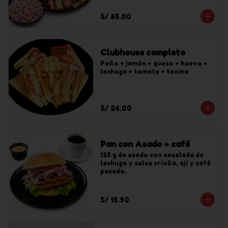
S/ 85.00
Clubhouse completo
Pollo + jamón + queso + huevo + 
lechuga + tomate + tocino
S/ 26.00
Pan con Asado + café
125 g de asado con ensalada de 
lechuga y salsa criolla, ají y café 
pasado.
S/ 15.90