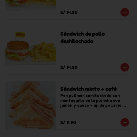
S/ 14.90
Sándwich de pollo
deshilachado
S/ 14.90
Sándwich mixto + café
Pan pullman semitostado con 
mantequilla en la plancha con 
jamón y queso + ají de pollería + 
café pasado.
S/ 9.90