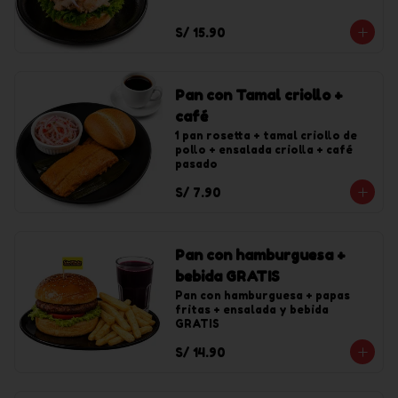
S/ 15.90
Pan con Tamal criollo +
café
1 pan rosetta + tamal criollo de 
pollo + ensalada criolla + café 
pasado
S/ 7.90
Pan con hamburguesa +
bebida GRATIS
Pan con hamburguesa + papas 
fritas + ensalada y bebida 
GRATIS
S/ 14.90