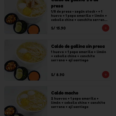
presa
1/8 de presa • según stock • + 1 
huevo + 1 papa amarilla + limón + 
cebolla china + canchita serrana 
+ ají santiago
S/ 15.90
Caldo de gallina sin presa
1 huevo + 1 papa amarilla + limón 
+ cebolla china + canchita 
serrana + ají santiago
S/ 8.90
Caldo macho
2 huevos + 1 papa amarilla + 
limón + cebolla china + canchita 
serrana + ají santiago