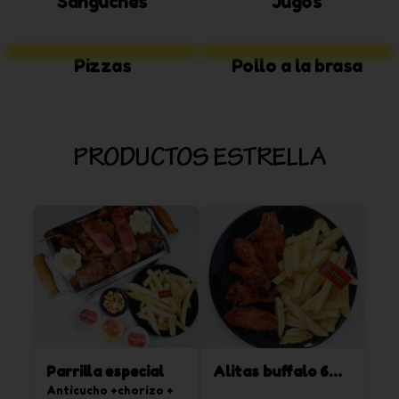
Sanguches
Jugos
Pizzas
Pollo a la brasa
PRODUCTOS ESTRELLA
Parrilla especial
Alitas buffalo 6
Anticucho +chorizo + 
und + papas fritas