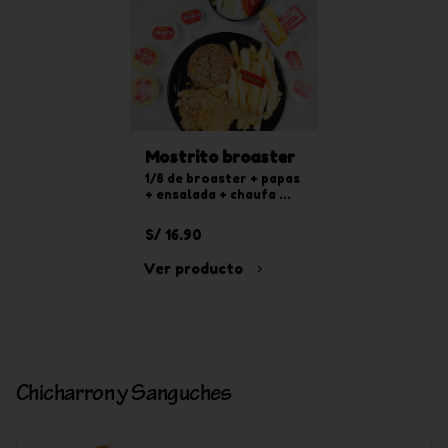
Mostrito broaster
1/8 de broaster + papas 
+ ensalada + chaufa 
solo
S/ 16.90
Ver producto
Chicharron y Sanguches