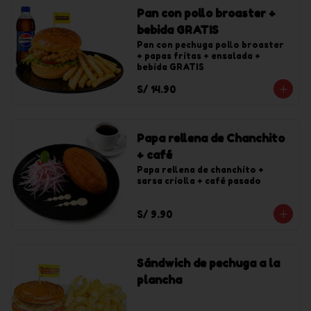
Pan con pollo broaster +
bebida GRATIS
Pan con pechuga pollo broaster 
+ papas fritas + ensalada + 
bebida GRATIS
S/ 14.90
Papa rellena de Chanchito
+ café
Papa rellena de chanchito + 
sarsa criolla + café pasado
S/ 9.90
Sándwich de pechuga a la
plancha