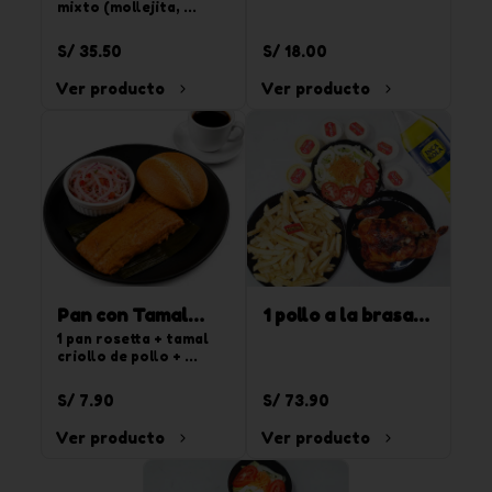
mixto (mollejita, 
pancita y rachi) + 
choclo + papa 
S/ 35.50
S/ 18.00
sancochada + 
complemento
Ver producto
Ver producto
Pan con Tamal
1 pollo a la brasa +
criollo + café
1 pan rosetta + tamal 
papas + cremas +
criollo de pollo + 
ensalada + 1
ensalada criolla + café 
pasado
gaseosa Inca Kola
S/ 7.90
S/ 73.90
de 1.5 l
Ver producto
Ver producto