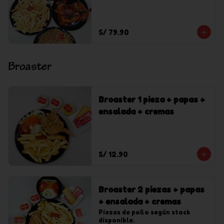
chaufa solo + 1 gaseosa
Inca Kola de 1.5 l
S/ 79.90
Broaster
Broaster 1 pieza + papas +
ensalada + cremas
S/ 12.90
Broaster 2 piezas + papas
+ ensalada + cremas
Piezas de pollo según stock 
disponible.