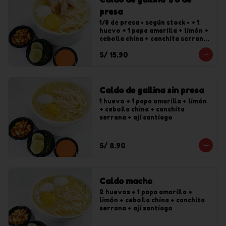
presa
1/8 de presa • según stock • + 1 
huevo + 1 papa amarilla + limón + 
cebolla china + canchita serrana 
+ ají santiago
S/ 15.90
Caldo de gallina sin presa
1 huevo + 1 papa amarilla + limón 
+ cebolla china + canchita 
serrana + ají santiago
S/ 8.90
Caldo macho
2 huevos + 1 papa amarilla + 
limón + cebolla china + canchita 
serrana + ají santiago