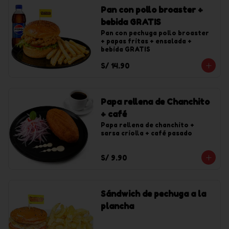
Pan con pollo broaster +
bebida GRATIS
Pan con pechuga pollo broaster 
+ papas fritas + ensalada + 
bebida GRATIS
S/ 14.90
Papa rellena de Chanchito
+ café
Papa rellena de chanchito + 
sarsa criolla + café pasado
S/ 9.90
Sándwich de pechuga a la
plancha