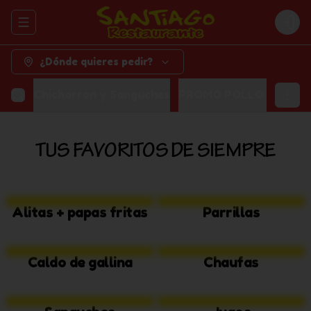
Abrir menu de navegación
Logi
¿Dónde quieres pedir?
Chicharron y Sanguches
PROMO POLLO + GASE
TUS FAVORITOS DE SIEMPRE
Alitas + papas fritas
Parrillas
Caldo de gallina
Chaufas