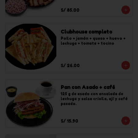
S/ 85.00
Clubhouse completo
Pollo + jamón + queso + huevo + 
lechuga + tomate + tocino
S/ 26.00
Pan con Asado + café
125 g de asado con ensalada de 
lechuga y salsa criolla, ají y café 
pasado.
S/ 15.90