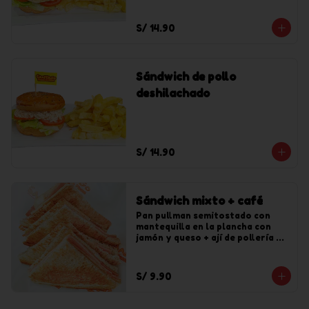
S/ 14.90
Sándwich de pollo
deshilachado
S/ 14.90
Sándwich mixto + café
Pan pullman semitostado con 
mantequilla en la plancha con 
jamón y queso + ají de pollería + 
café pasado.
S/ 9.90