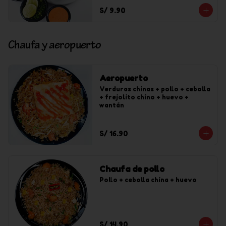
S/ 9.90
Chaufa y aeropuerto
Aeropuerto
Verduras chinas + pollo + cebolla 
+ frejolito chino + huevo + 
wantán
S/ 16.90
Chaufa de pollo
Pollo + cebolla china + huevo
S/ 14.90