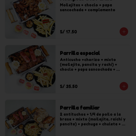
Mollejitas + choclo + papa 
sancochada + complemento
S/ 17.50
Parrilla especial
Anticucho +chorizo + mixto 
(mollejita, pancita y rachi) + 
choclo + papa sancochada + 
complemento
S/ 35.50
Parrilla familiar
2 antituchos + 1/4 de pollo a la 
brasa + mixto (mollejita, raichi y 
pancita) + pechuga + chuleta + 
papa sancochada + complemento