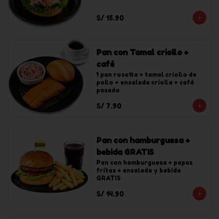
S/ 15.90
Pan con Tamal criollo +
café
1 pan rosetta + tamal criollo de 
pollo + ensalada criolla + café 
pasado
S/ 7.90
Pan con hamburguesa +
bebida GRATIS
Pan con hamburguesa + papas 
fritas + ensalada y bebida 
GRATIS
S/ 14.90