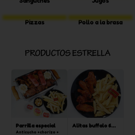
Sanguches
Jugos
Pizzas
Pollo a la brasa
PRODUCTOS ESTRELLA
Parrilla especial
Alitas buffalo 6
Anticucho +chorizo + 
und + papas fritas