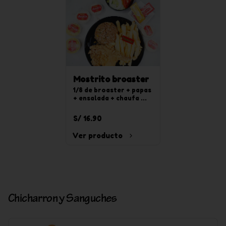
Mostrito broaster
1/8 de broaster + papas 
+ ensalada + chaufa 
solo
S/ 16.90
Ver producto
Chicharron y Sanguches