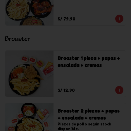
chaufa solo + 1 gaseosa
Inca Kola de 1.5 l
S/ 79.90
Broaster
Broaster 1 pieza + papas +
ensalada + cremas
S/ 12.90
Broaster 2 piezas + papas
+ ensalada + cremas
Piezas de pollo según stock 
disponible.