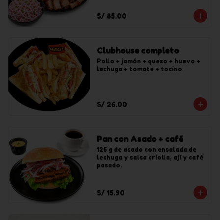
S/ 85.00
Clubhouse completo
Pollo + jamón + queso + huevo + 
lechuga + tomate + tocino
S/ 26.00
Pan con Asado + café
125 g de asado con ensalada de 
lechuga y salsa criolla, ají y café 
pasado.
S/ 15.90