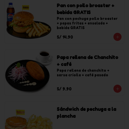
Pan con pollo broaster +
bebida GRATIS
Pan con pechuga pollo broaster 
+ papas fritas + ensalada + 
bebida GRATIS
S/ 14.90
Papa rellena de Chanchito
+ café
Papa rellena de chanchito + 
sarsa criolla + café pasado
S/ 9.90
Sándwich de pechuga a la
plancha