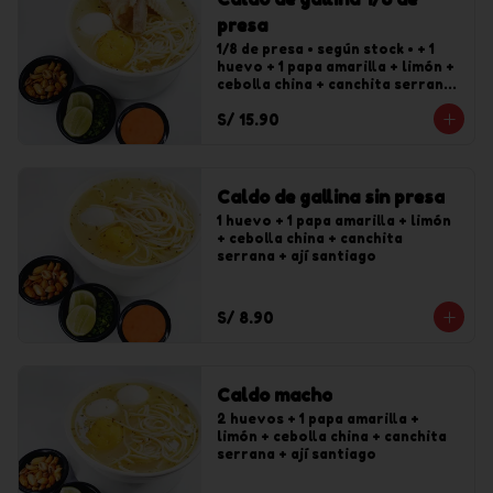
presa
1/8 de presa • según stock • + 1 
huevo + 1 papa amarilla + limón + 
cebolla china + canchita serrana 
+ ají santiago
S/ 15.90
Caldo de gallina sin presa
1 huevo + 1 papa amarilla + limón 
+ cebolla china + canchita 
serrana + ají santiago
S/ 8.90
Caldo macho
2 huevos + 1 papa amarilla + 
limón + cebolla china + canchita 
serrana + ají santiago